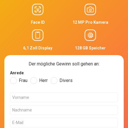
Face ID
12 MP Pro Kamera
6,1 Zoll Display
128 GB Speicher
Der mögliche Gewinn soll gehen an:
Anrede
Frau
Herr
Divers